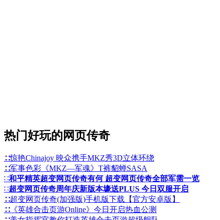
热门好玩的网页传奇
∷惊艳Chinajoy 映众携手MKZ秀3D立体环绕
∷军事色彩《MKZ—军魂》T裤貂蝉SASA
∷
和平精英超变网页传奇有何 超变网页传奇全部军需一览
∷
超变网页传奇周年庆新版本壕送PLUS 今日双服开启
∷超变网页传奇(加强版)手机版下载【官方安卓版】
∷《英雄合击页游Online》今日开启热血公测
∷美女指挥官教你打造英雄合击页游超级舰队