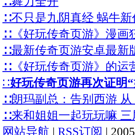
∷舞力全开
∷不只是九阴真经 蜗牛
∷《好玩传奇页游》漫画狂想
∷最新传奇页游安卓最新
∷《好玩传奇页游》的运
∷
好玩传奇页游再次证明“
∷朗玛副总：告别西游 
∷来和姐姐一起玩玩嘛 三
网站导航
|
RSS订阅
|
2005