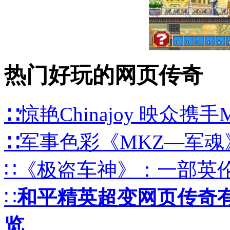
热门好玩的网页传奇
∷惊艳Chinajoy 映众携
∷军事色彩《MKZ—军魂》
∷《极盗车神》：一部英
∷
和平精英超变网页传奇
览